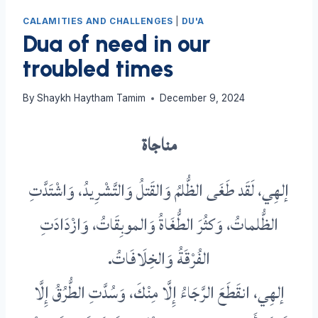
CALAMITIES AND CHALLENGES
|
DU'A
Dua of need in our
troubled times
By
Shaykh Haytham Tamim
December 9, 2024
مناجاة
إلهِي، لَقَد طَغَى الظُّلمُ وَالقَتلُ وَالتَّشْرِيدُ، وَاشْتَدَّتِ
الظُّلماتُ، وَكثُرَ الطُّغَاةُ وَالموبِقَاتُ، وَازْدَادَتِ
الفُرْقَةُ وَالخِلَافَاتُ.
إلهِي، انقَطَعَ الرَّجَاءُ إِلَّا مِنْكَ، وَسُدَّتِ الطُّرُقُ إِلَّا