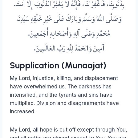
بِذُنُوبِنَا، فَاغْفِرْ لَنَا، فَإِنَّهُ لَا يَغْفِرُ الذُّنُوبَ إِلَّا أَنتَ.
وَصَلَّى اللَّهُ وَسَلَّمَ وَبَارَكَ عَلَى خَيْرِ خَلْقِهِ سَيِّدِنَا
مُحَمَّدٍ وَعَلَى آلِهِ وَأَصْحَابِهِ أَجْمَعِينَ.
آمِينَ وَالحَمْدُ لِلَّهِ رَبِّ العَالَمِينَ.
Supplication (Munaajat)
My Lord, injustice, killing, and displacement
have overwhelmed us. The darkness has
intensified, and the tyrants and sins have
multiplied. Division and disagreements have
increased.
My Lord, all hope is cut off except through You,