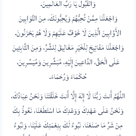
وَالقَبُولَ يَا رَبِّ العَالَمِينَ.
وَاجْعَلْنَا مِمَّنْ تُحِبُّهُمْ وَيُحِبُّونَكَ، مِنَ التَّوَابِينَ
الأَوَّابِينَ الَّذِينَ لَا خَوْفٌ عَلَيْهِمْ وَلَا هُمْ يَحْزَنُونَ.
وَاجْعَلْنَا مَفَاتِيحَ لِلْخَيْرِ مَغَالِيقَ لِلشَّرِّ، وَمِنَ الثَّابِتِينَ
عَلَى الْحَقِّ، الدَّاعِينَ إِلَيْهِ، مُبَشِّرِينَ وَمُيَسِّرِينَ،
حُكَمَاءَ وَرُحَمَاءَ.
اللَّهُمَّ أَنتَ رَبُّنَا لَا إِلٰهَ إِلَّا أَنتَ خَلَقْتَنَا وَنَحْنُ عِبَادُكَ،
وَنَحْنُ عَلَى عَهْدِكَ وَوَعْدِكَ مَا اسْتَطَعْنَا، نَعُوذُ بِكَ
مِنْ شَرِّ مَا صَنَعْنَا، نَبُوءُ لَكَ بِنِعْمَتِكَ عَلَيْنَا، وَنَبُوءُ