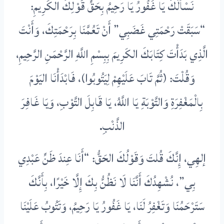
نَسْأَلُكَ يَا غَفُورُ يَا رَحِيمُ بِحَقِّ قَوْلِكَ الكَرِيمِ:
“سَبَقَتْ رَحْمَتِي غَضَبِي” أَنْ تَعُمَّنَا بِرَحْمَتِكَ، وَأَنْتَ
الَّذِي بَدَأْتَ كِتَابَكَ الكَرِيمَ بِبِسْمِ اللَّهِ الرَّحْمَنِ الرَّحِيمِ،
وَقُلْتَ: (ثُمَّ تَابَ عَلَيْهِمْ لِيَتُوبُوا)، فَابْدَأْنَا اليَوْمَ
بِالْمَغْفِرَةِ وَالتَّوْبَةِ يَا اللَّهُ، يَا قَابِلَ التَّوْبِ، وَيَا غَافِرَ
الذَّنْبِ.
إلهِي، إِنَّكَ قُلتَ وَقَوْلُكَ الحَقُّ: “أَنَا عِندَ ظَنِّ عَبْدِي
بِي”، نُشْهِدُكَ أَنَّنَا لَا نَظُنُّ بِكَ إِلَّا خَيْرًا، بِأَنَّكَ
سَتَرْحَمُنَا وَتَغْفِرُ لَنَا، يَا غَفُورُ يَا رَحِيمُ، وَتَتُوبُ عَلَيْنَا