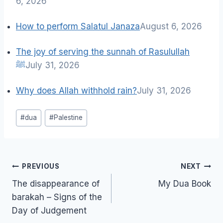
6, 2026
How to perform Salatul Janaza
August 6, 2026
The joy of serving the sunnah of Rasulullah
ﷺ
July 31, 2026
Why does Allah withhold rain?
July 31, 2026
Post
#
dua
#
Palestine
Tags:
Post
PREVIOUS
NEXT
navigation
The disappearance of
My Dua Book
barakah – Signs of the
Day of Judgement