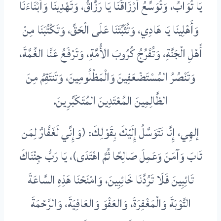
يَا تُوَابُ، وَتُوَسِّعُ أَرْزَاقَنَا يَا رَزَّاقُ، وَتَهْدِينَا وَأَبْنَاءَنَا
وَأَهْلِينَا يَا هَادِي، وَتُثَبِّتَنَا عَلَى الْحَقِّ، وَتَكْتُبَنَا مِنْ
أَهْلِ الْجَنَّةِ، وَتُفَرِّجُ كُرُوبَ الأُمَّةِ، وَتَرْفَعُ عَنَّا الغُمَّةَ،
وَتَنْصُرُ المُسْتَضْعَفِينَ وَالْمَظْلُومِينَ، وَتَنتَقِمُ مِنَ
الظَّالِمِينَ المُعْتَدِينَ المُتَكَبِّرِينَ.
إلهِي، إِنَّا نَتَوَسَّلُ إِلَيْكَ بِقَوْلِكَ: (وَإِنِّي لَغَفَّارٌ لِمَن
تَابَ وَآمَنَ وَعَمِلَ صَالِحًا ثُمَّ اهْتَدَى)، يَا رَبُّ جِئْنَاكَ
تَائِبِينَ فَلَا تَرُدَّنَا خَائِبِينَ، وَامْنَحْنَا هَذِهِ السَّاعَةَ
التَّوْبَةَ وَالْمَغْفِرَةَ، وَالعَفْوَ وَالعَافِيَةَ، وَالرَّحْمَةَ