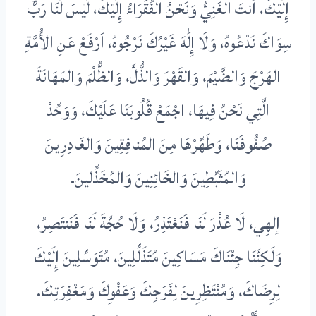
إِلَيْكَ، أَنتَ الغَنِيُّ وَنَحْنُ الفُقَرَاءُ إِلَيْكَ، لَيْسَ لَنَا رَبٌّ
سِوَاكَ نَدْعُوهُ، وَلَا إِلَٰهَ غَيْرُكَ نَرْجُوهُ، اَرْفَعْ عَنِ الأُمَّةِ
الهَرْجَ وَالضَّيْمَ، وَالقَهْرَ وَالذُّلَّ، وَالظُّلْمَ وَالمَهَانَةَ
الَّتِي نَحْنُ فِيهَا، اجْمَعْ قُلُوبَنَا عَلَيْكَ، وَوَحِّدْ
صُفُوفَنَا، وَطَهِّرْهَا مِنَ المُنافِقِينَ وَالغَادِرِينَ
وَالمُثَبِّطِينَ وَالخَائِنِينَ وَالمُخَذِّلينَ.
إلهِي، لَا عُذْرَ لَنَا فَنَعْتَذِرُ، وَلَا حُجَّةَ لَنَا فَنَنتَصِرُ،
وَلَكِنَّنَا جِئْنَاكَ مَسَاكِينَ مُتَذَلِّلِينَ، مُتَوَسِّلِينَ إِلَيْكَ
لِرِضَاكَ، وَمُنْتَظِرِينَ لِفَرَجِكَ وَعَفْوِكَ وَمَغْفِرَتِكَ.